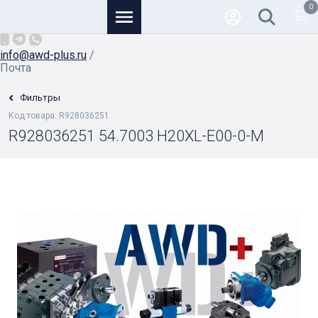
0
Основной
+7 (926) 950-82-81
/
info@awd-plus.ru
/
Почта
Фильтры
Код товара: R928036251
R928036251 54.7003 H20XL-E00-0-M