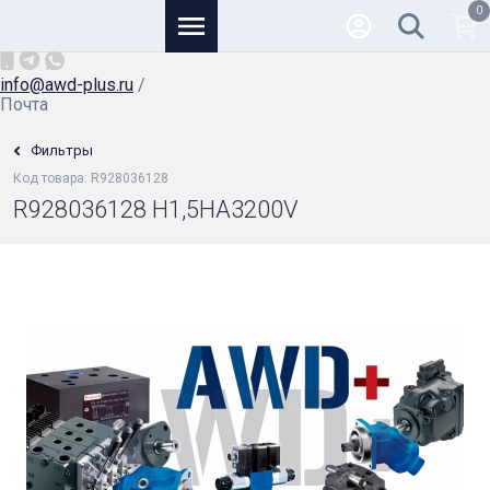
0
Основной
+7 (926) 950-82-81
/
info@awd-plus.ru
/
Почта
Фильтры
Код товара: R928036128
R928036128 H1,5HA3200V