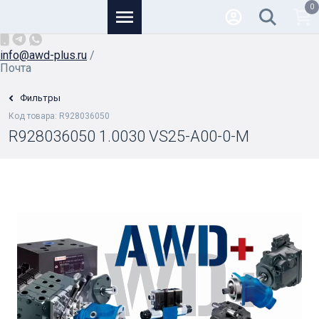
0
Основной
+7 (926) 950-82-81
/
info@awd-plus.ru
/
Почта
Фильтры
Код товара: R928036050
R928036050 1.0030 VS25-A00-0-M