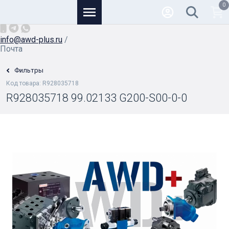
0
Основной
+7 (926) 950-82-81
/
info@awd-plus.ru
/
Почта
Фильтры
Код товара: R928035718
R928035718 99.02133 G200-S00-0-0