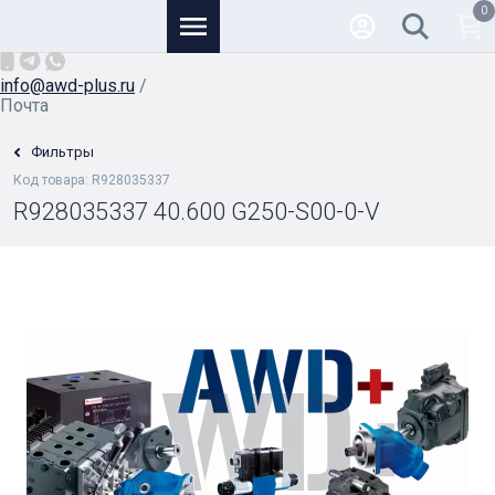
0
Основной
+7 (926) 950-82-81
/
info@awd-plus.ru
/
Почта
Фильтры
Код товара: R928035337
R928035337 40.600 G250-S00-0-V