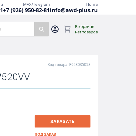
ой
MAX/Telegram
Почта
81
+7 (926) 950-82-81
info@awd-plus.ru
В корзине
нет товаров
Код товара: R928035058
W520VV
ЗАКАЗАТЬ
ПОД ЗАКАЗ