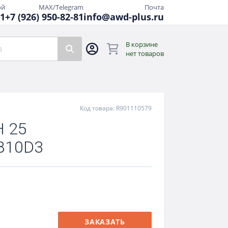
ой
MAX/Telegram
Почта
81
+7 (926) 950-82-81
info@awd-plus.ru
В корзине
нет товаров
Код товара: R901110579
 25
B10D3
ЗАКАЗАТЬ