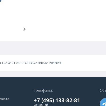
ves H-4WEH 25 E6X/6EG24N9K4/12B10D3.
Телефоны:
Ост
+7 (495) 133-82-81
оплата
Основной