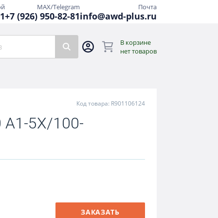
ой
MAX/Telegram
Почта
81
+7 (926) 950-82-81
info@awd-plus.ru
В корзине
нет товаров
Код товара: R901106124
 A1-5X/100-
ЗАКАЗАТЬ