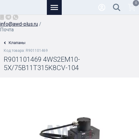
0
Основной
+7 (926) 950-82-81
/
info@awd-plus.ru
/
Почта
Клапаны
Код товара: R901101469
R901101469 4WS2EM10-
5X/75B11T315K8CV-104