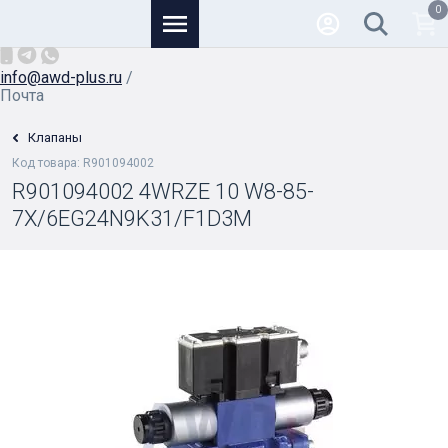
0
Основной
+7 (926) 950-82-81
/
info@awd-plus.ru
/
Почта
Клапаны
Код товара: R901094002
R901094002 4WRZE 10 W8-85-
7X/6EG24N9K31/F1D3M