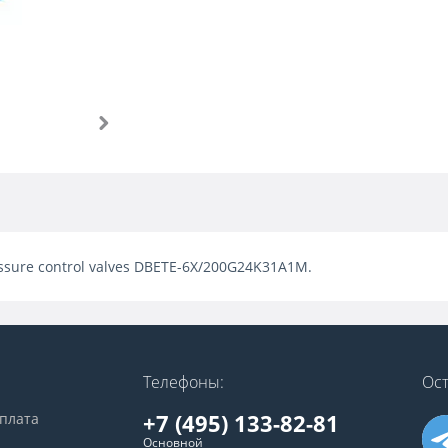
ssure control valves DBETE-6X/200G24K31A1M.
Телефоны:
Ост
+7 (495) 133-82-81
оплата
Основной