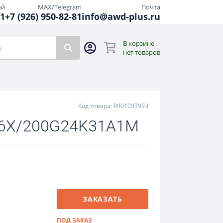
ой
MAX/Telegram
Почта
81
+7 (926) 950-82-81
info@awd-plus.ru
В корзине
нет товаров
Код товара: R901093993
-6X/200G24K31A1M
ЗАКАЗАТЬ
ПОД ЗАКАЗ